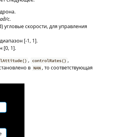
дрона.
ад/с
.
) угловые скорости, для управления
апазон [-1, 1].
[0, 1].
,
,
olAttitude()
controlRates()
установлено в
, то соответствующая
NAN