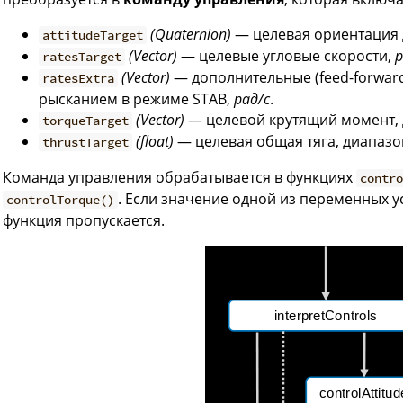
(Quaternion)
— целевая ориентация 
attitudeTarget
(Vector)
— целевые угловые скорости,
р
ratesTarget
(Vector)
— дополнительные (feed-forward
ratesExtra
рысканием в режиме STAB,
рад/с
.
(Vector)
— целевой крутящий момент, ди
torqueTarget
(float)
— целевая общая тяга, диапазон 
thrustTarget
Команда управления обрабатывается в функциях
contr
. Если значение одной из переменных 
controlTorque()
функция пропускается.