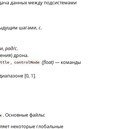
едача данных между подсистемами
дыдущим шагами,
с
.
ти,
рад/с
.
ения) дрона.
,
(float)
— команды
ottle
controlMode
иапазоне [0, 1].
. Основные файлы:
x
еляет некоторые глобальные