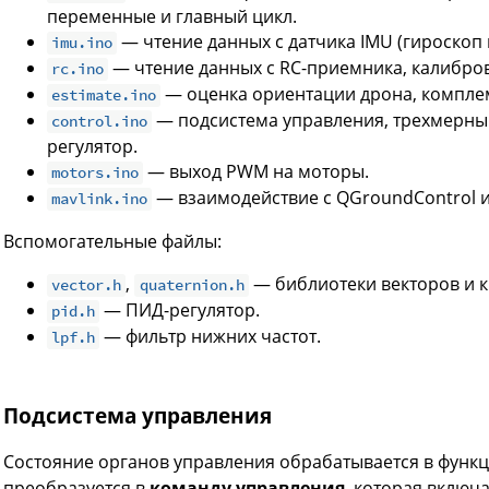
переменные и главный цикл.
— чтение данных с датчика IMU (гироскоп 
imu.ino
— чтение данных с RC-приемника, калибров
rc.ino
— оценка ориентации дрона, компле
estimate.ino
— подсистема управления, трехмерны
control.ino
регулятор.
— выход PWM на моторы.
motors.ino
— взаимодействие с QGroundControl 
mavlink.ino
Вспомогательные файлы:
,
— библиотеки векторов и 
vector.h
quaternion.h
— ПИД-регулятор.
pid.h
— фильтр нижних частот.
lpf.h
Подсистема управления
Состояние органов управления обрабатывается в функ
преобразуется в
команду управления
, которая включ