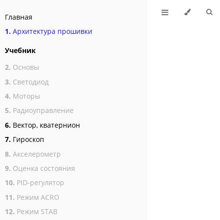
Главная
1.
Архитектура прошивки
Учебник
2.
Основы
3.
Светодиод
4.
Моторы
5.
Радиоуправление
6.
Вектор, кватернион
7.
Гироскоп
8.
Акселерометр
9.
Оценка состояния
10.
PID-регулятор
11.
Режим ACRO
12.
Режим STAB