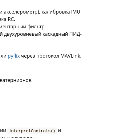
и акселерометр), калибровка IMU.
ка RC.
ментарный фильтр.
й двухуровневый каскадный ПИД-
или
pyflix
через протокол MAVLink.
кватернионов.
ции
и
interpretControls()
ает следующее: