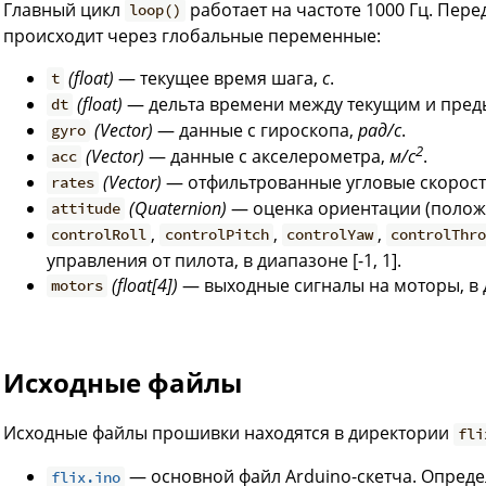
Главный цикл
работает на частоте 1000 Гц. Пер
loop()
происходит через глобальные переменные:
(float)
— текущее время шага,
с
.
t
(float)
— дельта времени между текущим и пре
dt
(Vector)
— данные с гироскопа,
рад/с
.
gyro
2
(Vector)
— данные с акселерометра,
м/с
.
acc
(Vector)
— отфильтрованные угловые скорос
rates
(Quaternion)
— оценка ориентации (полож
attitude
,
,
,
controlRoll
controlPitch
controlYaw
controlThr
управления от пилота, в диапазоне [-1, 1].
(float[4])
— выходные сигналы на моторы, в д
motors
Исходные файлы
Исходные файлы прошивки находятся в директории
fli
— основной файл Arduino-скетча. Опред
flix.ino