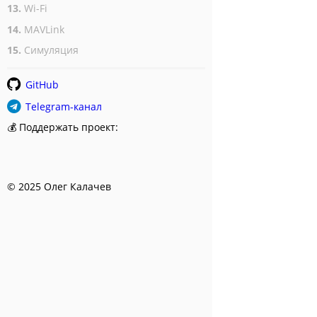
13.
Wi-Fi
14.
MAVLink
15.
Симуляция
GitHub
Telegram-канал
💰 Поддержать проект:
​ © 2025 Олег Калачев