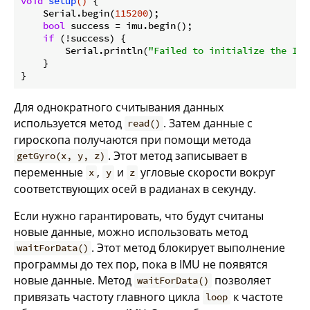
void
setup
()
{

    Serial.begin(
115200
);

bool
 success = imu.begin();

if
 (!success) {

        Serial.println(
"Failed to initialize the IMU
    }

Для однократного считывания данных
используется метод
. Затем данные с
read()
гироскопа получаются при помощи метода
. Этот метод записывает в
getGyro(x, y, z)
переменные
,
и
угловые скорости вокруг
x
y
z
соответствующих осей в радианах в секунду.
Если нужно гарантировать, что будут считаны
новые данные, можно использовать метод
. Этот метод блокирует выполнение
waitForData()
программы до тех пор, пока в IMU не появятся
новые данные. Метод
позволяет
waitForData()
привязать частоту главного цикла
к частоте
loop