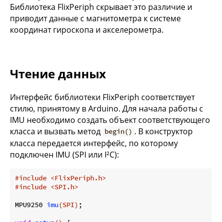
Библиотека FlixPeriph скрывает это различие и
приводит данные с магнитометра к системе
координат гироскопа и акселерометра.
Чтение данных
Интерфейс библиотеки FlixPeriph соответствует
стилю, принятому в Arduino. Для начала работы с
IMU необходимо создать объект соответствующего
класса и вызвать метод
. В конструктор
begin()
класса передается интерфейс, по которому
подключен IMU (SPI или I²C):
#
include
<FlixPeriph.h>
#
include
<SPI.h>
MPU9250 
imu
(SPI)
;
