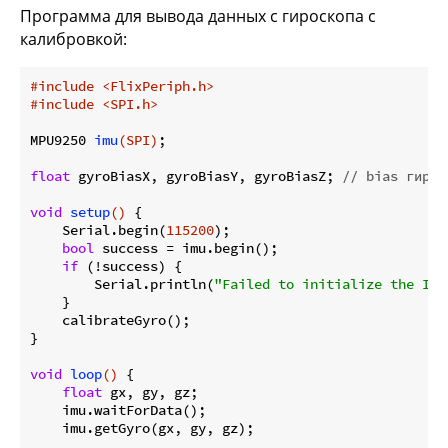
Программа для вывода данных с гироскопа с
калибровкой:
#
include
<FlixPeriph.h>
#
include
<SPI.h>
MPU9250 
imu
(SPI)
;

float
 gyroBiasX, gyroBiasY, gyroBiasZ; 
// bias гирос
void
setup
()
{

    Serial.begin(
115200
);

bool
 success = imu.begin();

if
 (!success) {

        Serial.println(
"Failed to initialize the IMU
    }

    calibrateGyro();

}

void
loop
()
{

float
 gx, gy, gz;

    imu.waitForData();

    imu.getGyro(gx, gy, gz);
