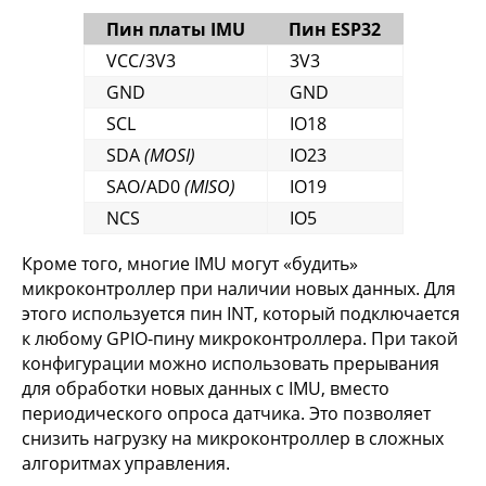
Пин платы IMU
Пин ESP32
VCC/3V3
3V3
GND
GND
SCL
IO18
SDA
(MOSI)
IO23
SAO/AD0
(MISO)
IO19
NCS
IO5
Кроме того, многие IMU могут «будить»
микроконтроллер при наличии новых данных. Для
этого используется пин INT, который подключается
к любому GPIO-пину микроконтроллера. При такой
конфигурации можно использовать прерывания
для обработки новых данных с IMU, вместо
периодического опроса датчика. Это позволяет
снизить нагрузку на микроконтроллер в сложных
алгоритмах управления.