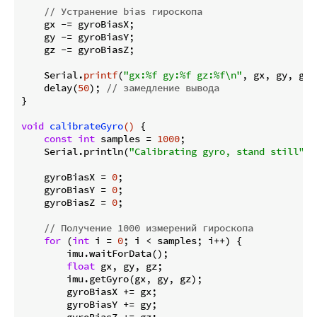
// Устранение bias гироскопа
    gx -= gyroBiasX;

    gy -= gyroBiasY;

    gz -= gyroBiasZ;

    Serial.
printf
(
"gx:%f gy:%f gz:%f\n"
, gx, gy, gz);
    delay(
50
); 
// замедление вывода
}

void
calibrateGyro
()
{

const
int
 samples = 
1000
;

    Serial.println(
"Calibrating gyro, stand still"
);

    gyroBiasX = 
0
;

    gyroBiasY = 
0
;

    gyroBiasZ = 
0
;

// Получение 1000 измерений гироскопа
for
 (
int
 i = 
0
; i < samples; i++) {

        imu.waitForData();

float
 gx, gy, gz;

        imu.getGyro(gx, gy, gz);

        gyroBiasX += gx;

        gyroBiasY += gy;
