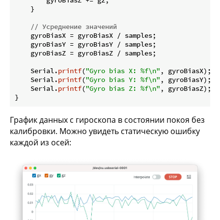
        gyroBiasZ += gz;

    }

// Усреднение значений
    gyroBiasX = gyroBiasX / samples;

    gyroBiasY = gyroBiasY / samples;

    gyroBiasZ = gyroBiasZ / samples;

    Serial.
printf
(
"Gyro bias X: %f\n"
, gyroBiasX);

    Serial.
printf
(
"Gyro bias Y: %f\n"
, gyroBiasY);

    Serial.
printf
(
"Gyro bias Z: %f\n"
, gyroBiasZ);

График данных с гироскопа в состоянии покоя без
калибровки. Можно увидеть статическую ошибку
каждой из осей: