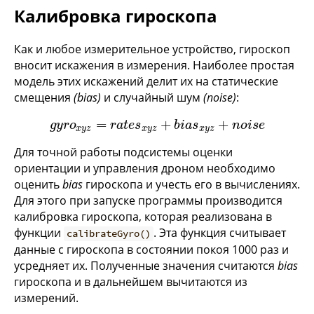
Калибровка гироскопа
Как и любое измерительное устройство, гироскоп
вносит искажения в измерения. Наиболее простая
модель этих искажений делит их на статические
смещения
(bias)
и случайный шум
(noise)
:
=
+
+
g
y
r
o
x
y
z
=
r
a
t
e
s
x
y
z
+
b
i
a
s
x
y
z
+
n
o
i
s
e
g
y
r
o
r
a
t
e
s
b
i
a
s
n
o
i
s
e
x
y
z
x
y
z
x
y
z
Для точной работы подсистемы оценки
ориентации и управления дроном необходимо
оценить
bias
гироскопа и учесть его в вычислениях.
Для этого при запуске программы производится
калибровка гироскопа, которая реализована в
функции
. Эта функция считывает
calibrateGyro()
данные с гироскопа в состоянии покоя 1000 раз и
усредняет их. Полученные значения считаются
bias
гироскопа и в дальнейшем вычитаются из
измерений.