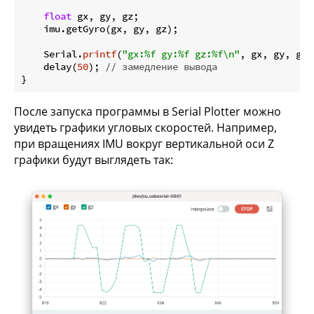
float
 gx, gy, gz;

    imu.getGyro(gx, gy, gz);

    Serial.
printf
(
"gx:%f gy:%f gz:%f\n"
, gx, gy, gz);
    delay(
50
); 
// замедление вывода
После запуска программы в Serial Plotter можно
увидеть графики угловых скоростей. Например,
при вращениях IMU вокруг вертикальной оси Z
графики будут выглядеть так: