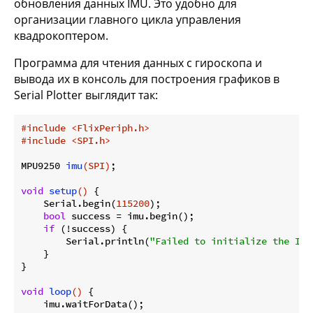
обновления данных IMU. Это удобно для
организации главного цикла управления
квадрокоптером.
Программа для чтения данных с гироскопа и
вывода их в консоль для построения графиков в
Serial Plotter выглядит так:
#
include
<FlixPeriph.h>
#
include
<SPI.h>
MPU9250 
imu
(SPI)
;

void
setup
()
{

    Serial.begin(
115200
);

bool
 success = imu.begin();

if
 (!success) {

        Serial.println(
"Failed to initialize the IMU
    }

}

void
loop
()
{

    imu.waitForData();
